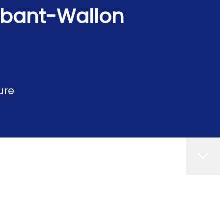
abant-Wallon
ure