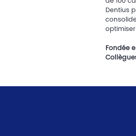
de 100 ca
Dentius 
consolide
optimiser 
Fondée 
Collègu