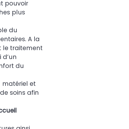
aut pouvoir
ches plus
le du
entaires. A la
le traitement
i d’un
onfort du
 matériel et
 de soins afin
ccueil
tures ainsi