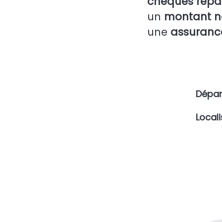
chèques repa
un
montant n
une
assurance
Dépa
Local