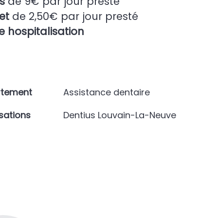
s
de 9€ par jour presté
et
de 2,50€ par jour presté
 hospitalisation
rtement
Assistance dentaire
isations
Dentius Louvain-La-Neuve