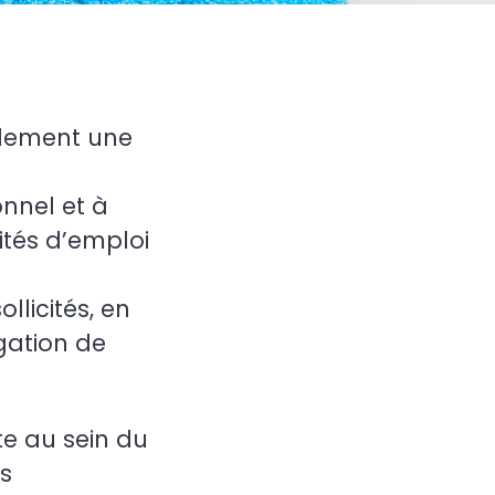
llement une
onnel et à
tés d’emploi
llicités, en
igation de
te au sein du
os