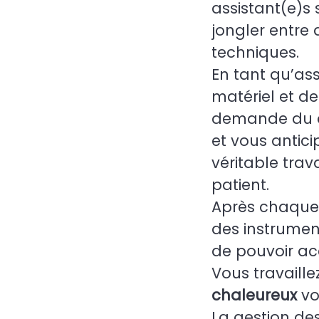
assistant(e)s
jongler entre 
techniques.
En tant qu’as
matériel et de
demande du d
et vous antici
véritable trava
patient.
Après chaque 
des instrumen
de pouvoir acc
Vous travaill
chaleureux
vo
La gestion de