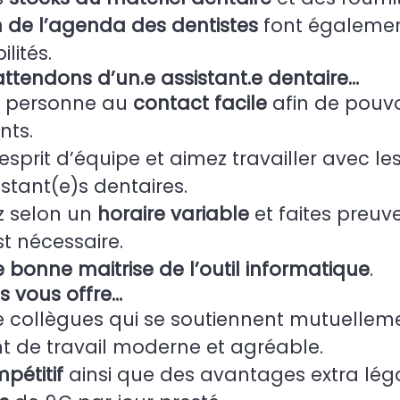
n de l’agenda des dentistes
font égalemen
lités.
ttendons d’un.e assistant.e dentaire…
e personne au
contact facile
afin de pouvo
nts.
sprit d’équipe et aimez travailler avec les
istant(e)s dentaires.
ez selon un
horaire variable
et faites preuv
t nécessaire.
 bonne maitrise de l’outil informatique
.
s vous offre…
 collègues qui se soutiennent mutuelleme
 de travail moderne et agréable.
pétitif
ainsi que des avantages extra lég