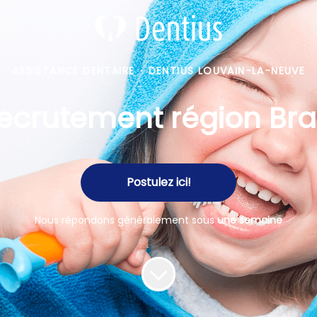
ASSISTANCE DENTAIRE
·
DENTIUS LOUVAIN-LA-NEUVE
recrutement région Br
Postulez ici!
Nous répondons généralement sous
une semaine