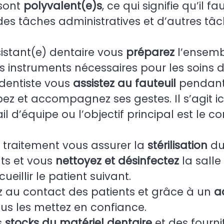
 sont
polyvalent(e)s
, ce qui signifie qu’il f
des tâches administratives et d’autres tâ
sistant(e) dentaire vous
préparez
l’ensemb
s instruments nécessaires pour les soins d
entiste vous
assistez au fauteuil
pendant 
pez et accompagnez ses gestes. Il s’agit ic
il d’équipe ou l’objectif principal est le c
traitement vous assurer la
stérilisation
du
ts et vous
nettoyez et désinfectez
la salle
ueillir le patient suivant.
ez au contact des patients et grâce à un
a
us les mettez en confiance.
s
stocks du matériel dentaire
et des fourni