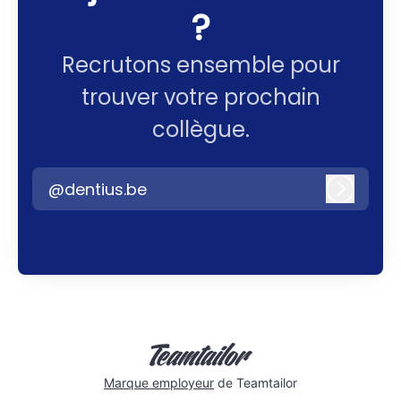
?
Recrutons ensemble pour
trouver votre prochain
collègue.
@dentius.be
Connex
Marque employeur
de Teamtailor