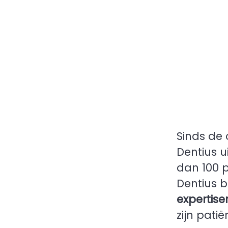
Sinds de 
Dentius u
dan 100 p
Dentius b
expertis
zijn patië